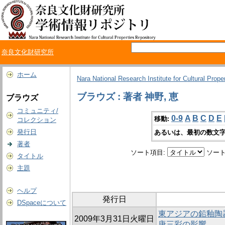
奈良文化財研究所
ホーム
Nara National Research Institute for Cultural Prope
ブラウズ : 著者 神野, 恵
ブラウズ
コミュニティ/
0-9
A
B
C
D
E
移動:
コレクション
発行日
あるいは、最初の数文字
著者
ソート項目:
ソート
タイトル
主題
ヘルプ
発行日
DSpaceについて
東アジアの鉛釉陶
2009年3月31日火曜日
唐三彩の影響