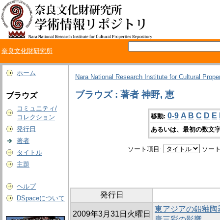
奈良文化財研究所
ホーム
Nara National Research Institute for Cultural Prope
ブラウズ : 著者 神野, 恵
ブラウズ
コミュニティ/
0-9
A
B
C
D
E
移動:
コレクション
発行日
あるいは、最初の数文字
著者
ソート項目:
ソート
タイトル
主題
ヘルプ
発行日
DSpaceについて
東アジアの鉛釉陶
2009年3月31日火曜日
唐三彩の影響