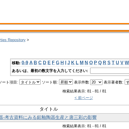
rties Repository
>
0-9
A
B
C
D
E
F
G
H
I
J
K
L
M
N
O
P
Q
R
S
T
U
V
W
移動:
あるいは、最初の数文字を入力してください:
ソート項目:
ソート順:
表示件数
表示著者数:
検索結果表示: 81 - 81 / 81
< 前ページ
タイトル
器-考古資料にみる鉛釉陶器生産と唐三彩の影響
検索結果表示: 81 - 81 / 81