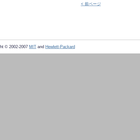
< 前ページ
ht © 2002-2007
MIT
and
Hewlett-Packard