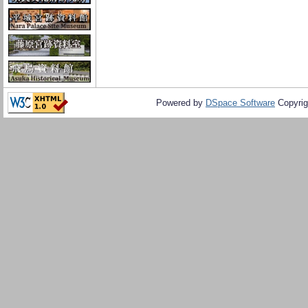
Powered by
DSpace Software
Copyrig