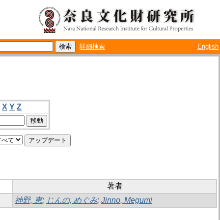
詳細検索
English
X
Y
Z
著者
神野, 恵
;
じんの, めぐみ
;
Jinno, Megumi