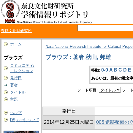
奈良文化財研究所
ホーム
Nara National Research Institute for Cultural Prope
ブラウズ : 著者 秋山, 邦雄
ブラウズ
コミュニティ/
0-9
A
B
C
D
E
移動:
コレクション
発行日
あるいは、最初の数文字
著者
ソート項目:
ソート
タイトル
主題
発行日
ヘルプ
DSpaceについて
2014年12月25日木曜日
005 遺跡整備の