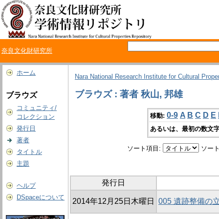
奈良文化財研究所
ホーム
Nara National Research Institute for Cultural Prope
ブラウズ : 著者 秋山, 邦雄
ブラウズ
コミュニティ/
0-9
A
B
C
D
E
移動:
コレクション
発行日
あるいは、最初の数文字
著者
ソート項目:
ソート
タイトル
主題
発行日
ヘルプ
DSpaceについて
2014年12月25日木曜日
005 遺跡整備の