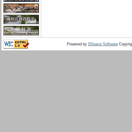
Powered by
DSpace Software
Copyrig