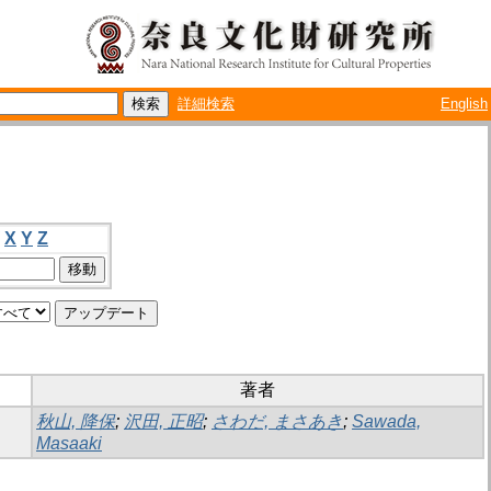
詳細検索
English
X
Y
Z
著者
秋山, 降保
;
沢田, 正昭
;
さわだ, まさあき
;
Sawada,
Masaaki