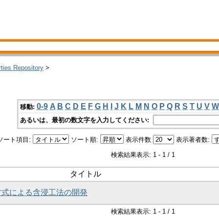
rties Repository
>
0-9
A
B
C
D
E
F
G
H
I
J
K
L
M
N
O
P
Q
R
S
T
U
V
W
移動:
あるいは、最初の数文字を入力してください:
ソート項目:
ソート順:
表示件数
表示著者数:
検索結果表示: 1 - 1 / 1
タイトル
圧方式による含浸工法の開発
検索結果表示: 1 - 1 / 1