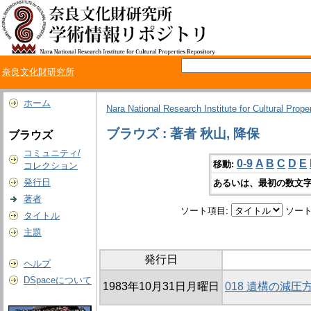
奈良文化財研究所
ホーム
Nara National Research Institute for Cultural Prope
ブラウズ : 著者 秋山, 降保
ブラウズ
コミュニティ/
0-9
A
B
C
D
E
移動:
コレクション
発行日
あるいは、最初の数文字
著者
ソート項目:
ソート
タイトル
主題
発行日
ヘルプ
DSpaceについて
1983年10月31日月曜日
018 遺構の減