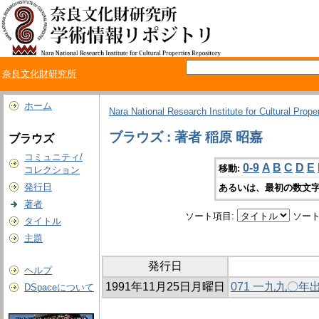
奈良文化財研究所
ホーム
Nara National Research Institute for Cultural Prope
ブラウズ : 著者 稲原 昭嘉
ブラウズ
コミュニティ/
0-9
A
B
C
D
E
移動:
コレクション
発行日
あるいは、最初の数文字
著者
ソート項目:
ソート
タイトル
主題
発行日
ヘルプ
1991年11月25日月曜日
071 一九九〇
DSpaceについて