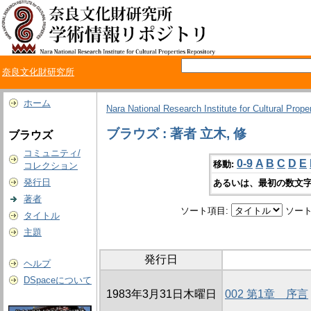
奈良文化財研究所
ホーム
Nara National Research Institute for Cultural Prope
ブラウズ : 著者 立木, 修
ブラウズ
コミュニティ/
0-9
A
B
C
D
E
移動:
コレクション
発行日
あるいは、最初の数文字
著者
ソート項目:
ソート
タイトル
主題
発行日
ヘルプ
DSpaceについて
1983年3月31日木曜日
002 第1章 序言