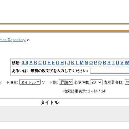
rties Repository
>
0-9
A
B
C
D
E
F
G
H
I
J
K
L
M
N
O
P
Q
R
S
T
U
V
W
移動:
あるいは、最初の数文字を入力してください:
ソート項目:
ソート順:
表示件数
表示著者数:
検索結果表示: 1 - 14 / 14
タイトル