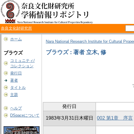
奈良文化財研究所
ホーム
Nara National Research Institute for Cultural Prope
ブラウズ : 著者 立木, 修
ブラウズ
コミュニティ/
コレクション
発行日
著者
タイトル
主題
発行日
ヘルプ
DSpaceについて
1983年3月31日木曜日
002 第1章 序言