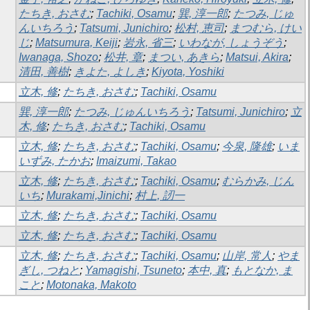
たちき, おさむ
;
Tachiki, Osamu
;
巽, 淳一郎
;
たつみ, じゅ
んいちろう
;
Tatsumi, Junichiro
;
松村, 恵司
;
まつむら, けい
じ
;
Matsumura, Keiji
;
岩永, 省三
;
いわなが, しょうぞう
;
Iwanaga, Shozo
;
松井, 章
;
まつい, あきら
;
Matsui, Akira
;
清田, 善樹
;
きよた, よしき
;
Kiyota, Yoshiki
立木, 修
;
たちき, おさむ
;
Tachiki, Osamu
巽, 淳一郎
;
たつみ, じゅんいちろう
;
Tatsumi, Junichiro
;
立
木, 修
;
たちき, おさむ
;
Tachiki, Osamu
立木, 修
;
たちき, おさむ
;
Tachiki, Osamu
;
今泉, 隆雄
;
いま
いずみ, たかお
;
Imaizumi, Takao
立木, 修
;
たちき, おさむ
;
Tachiki, Osamu
;
むらかみ, じん
いち
;
Murakami,Jinichi
;
村上, 訒一
立木, 修
;
たちき, おさむ
;
Tachiki, Osamu
立木, 修
;
たちき, おさむ
;
Tachiki, Osamu
立木, 修
;
たちき, おさむ
;
Tachiki, Osamu
;
山岸, 常人
;
やま
ぎし, つねと
;
Yamagishi, Tsuneto
;
本中, 真
;
もとなか, ま
こと
;
Motonaka, Makoto