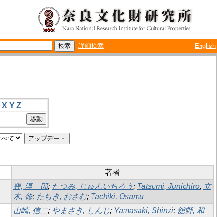
詳細検索
English
X
Y
Z
著者
巽, 淳一郎
;
たつみ, じゅんいちろう
;
Tatsumi, Junichiro
;
立
木, 修
;
たちき, おさむ
;
Tachiki, Osamu
山崎, 信二
;
やまさき, しんじ
;
Yamasaki, Shinzi
;
舘野, 和