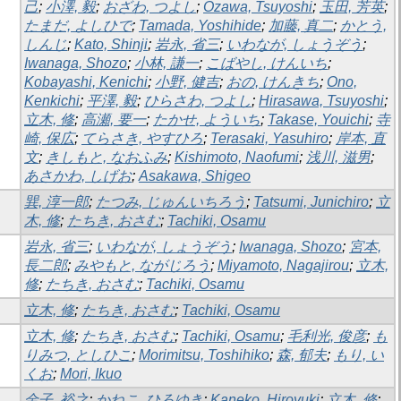
己
;
小澤, 毅
;
おざわ, つよし
;
Ozawa, Tsuyoshi
;
玉田, 芳英
;
たまだ, よしひで
;
Tamada, Yoshihide
;
加藤, 真二
;
かとう,
しんじ
;
Kato, Shinji
;
岩永, 省三
;
いわなが, しょうぞう
;
Iwanaga, Shozo
;
小林, 謙一
;
こばやし, けんいち
;
Kobayashi, Kenichi
;
小野, 健吉
;
おの, けんきち
;
Ono,
Kenkichi
;
平澤, 毅
;
ひらさわ, つよし
;
Hirasawa, Tsuyoshi
;
立木, 修
;
高瀬, 要一
;
たかせ, よういち
;
Takase, Youichi
;
寺
崎, 保広
;
てらさき, やすひろ
;
Terasaki, Yasuhiro
;
岸本, 直
文
;
きしもと, なおふみ
;
Kishimoto, Naofumi
;
浅川, 滋男
;
あさかわ, しげお
;
Asakawa, Shigeo
巽, 淳一郎
;
たつみ, じゅんいちろう
;
Tatsumi, Junichiro
;
立
木, 修
;
たちき, おさむ
;
Tachiki, Osamu
岩永, 省三
;
いわなが, しょうぞう
;
Iwanaga, Shozo
;
宮本,
長二郎
;
みやもと, ながじろう
;
Miyamoto, Nagajirou
;
立木,
修
;
たちき, おさむ
;
Tachiki, Osamu
立木, 修
;
たちき, おさむ
;
Tachiki, Osamu
立木, 修
;
たちき, おさむ
;
Tachiki, Osamu
;
毛利光, 俊彦
;
も
りみつ, としひこ
;
Morimitsu, Toshihiko
;
森, 郁夫
;
もり, い
くお
;
Mori, Ikuo
金子, 裕之
;
かねこ, ひろゆき
;
Kaneko, Hiroyuki
;
立木, 修
;