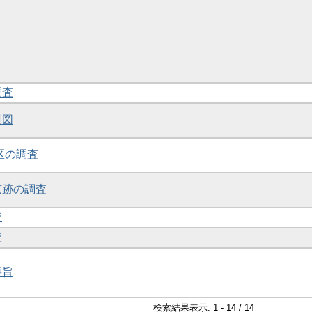
調査
測図
地区の調査
京跡の調査
査
査
要旨
検索結果表示: 1 - 14 / 14