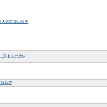
・京内寺院等の調査
書土器出土の遺構
発掘調査