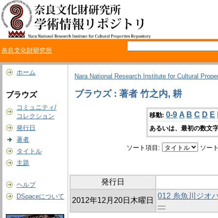
奈良文化財研究所
ホーム
Nara National Research Institute for Cultural Prope
ブラウズ : 著者 竹之内, 耕
ブラウズ
コミュニティ/
0-9
A
B
C
D
E
移動:
コレクション
発行日
あるいは、最初の数文字
著者
ソート項目:
ソート
タイトル
主題
発行日
ヘルプ
012 糸魚川ジ
DSpaceについて
2012年12月20日木曜日
―