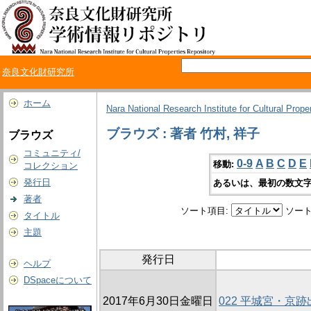
奈良文化財研究所
ホーム
Nara National Research Institute for Cultural Prope
ブラウズ : 著者 竹村, 祥子
ブラウズ
コミュニティ/
0-9
A
B
C
D
E
移動:
コレクション
発行日
あるいは、最初の数文字
著者
ソート項目:
ソート
タイトル
主題
発行日
ヘルプ
DSpaceについて
2017年6月30日金曜日
022 平城宮・京