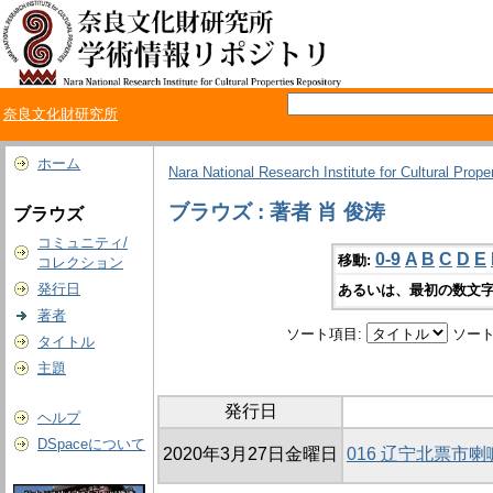
奈良文化財研究所
ホーム
Nara National Research Institute for Cultural Prope
ブラウズ : 著者 肖 俊涛
ブラウズ
コミュニティ/
0-9
A
B
C
D
E
移動:
コレクション
発行日
あるいは、最初の数文字
著者
ソート項目:
ソート
タイトル
主題
発行日
ヘルプ
DSpaceについて
2020年3月27日金曜日
016 辽宁北票市