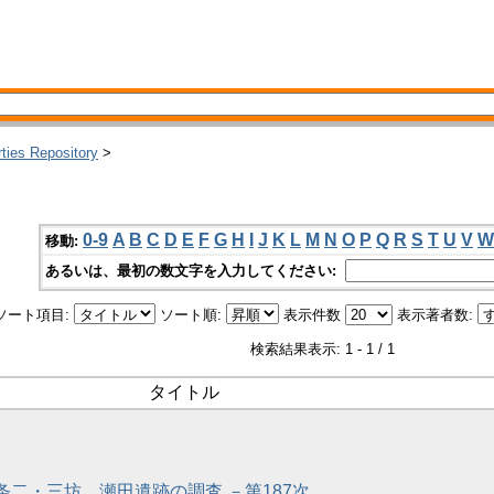
rties Repository
>
0-9
A
B
C
D
E
F
G
H
I
J
K
L
M
N
O
P
Q
R
S
T
U
V
W
移動:
あるいは、最初の数文字を入力してください:
ソート項目:
ソート順:
表示件数
表示著者数:
検索結果表示: 1 - 1 / 1
タイトル
九条二・三坊、瀬田遺跡の調査 －第187次