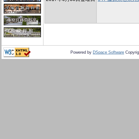
Powered by
DSpace Software
Copyrig