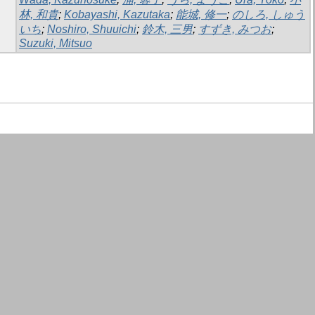
林, 和貴
;
Kobayashi, Kazutaka
;
能城, 修一
;
のしろ, しゅう
いち
;
Noshiro, Shuuichi
;
鈴木, 三男
;
すずき, みつお
;
Suzuki, Mitsuo