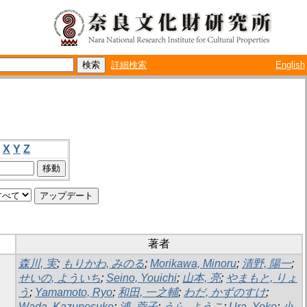
詳細検索
English
X
Y
Z
著者
森川, 実
;
もりかわ, みのる
;
Morikawa, Minoru
;
清野, 陽一
;
せいの, よういち
;
Seino, Youichi
;
山本, 亮
;
やまもと, りょ
う
;
Yamamoto, Ryo
;
和田, 一之輔
;
わだ, かずのすけ
;
Wada, Kazunosuke
;
浦, 蓉子
;
うら, ようこ
;
Ura, Yoko
;
小