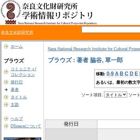
奈良文化財研究所
ホーム
Nara National Research Institute for Cultural Prope
ブラウズ : 著者 脇谷, 草一郎
ブラウズ
コミュニティ/
0-9
A
B
C
D
E
移動:
コレクション
発行日
あるいは、最初の数文字
著者
ソート項目:
ソート
タイトル
主題
ヘルプ
発行日
DSpaceについて