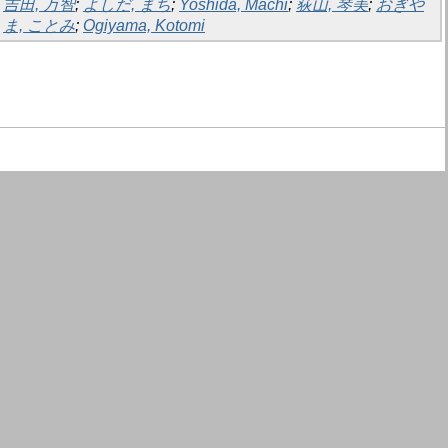
吉田, 万智
;
よしだ, まち
;
Yoshida, Machi
;
荻山, 琴美
;
おぎや
ま, ことみ
;
Ogiyama, Kotomi