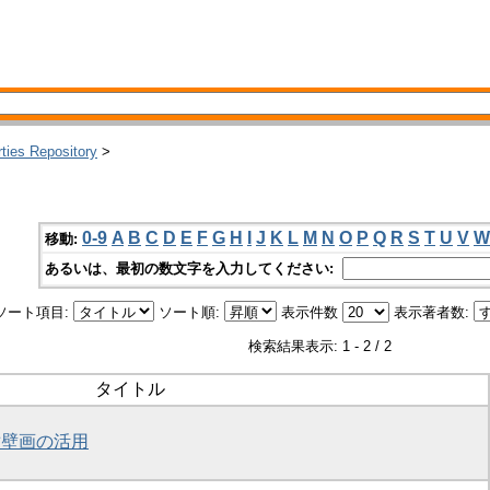
rties Repository
>
0-9
A
B
C
D
E
F
G
H
I
J
K
L
M
N
O
P
Q
R
S
T
U
V
W
移動:
あるいは、最初の数文字を入力してください:
ソート項目:
ソート順:
表示件数
表示著者数:
検索結果表示: 1 - 2 / 2
タイトル
墳壁画の活用