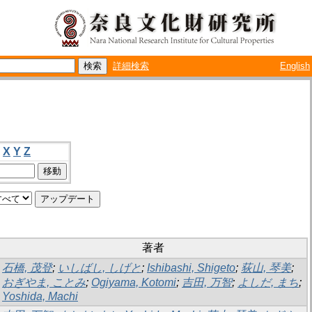
詳細検索
English
X
Y
Z
著者
石橋, 茂登
;
いしばし, しげと
;
Ishibashi, Shigeto
;
荻山, 琴美
;
おぎやま, ことみ
;
Ogiyama, Kotomi
;
吉田, 万智
;
よしだ, まち
;
Yoshida, Machi