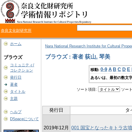
奈良文化財研究所
ホーム
Nara National Research Institute for Cultural Prope
ブラウズ : 著者 荻山, 琴美
ブラウズ
コミュニティ/
0-9
A
B
C
D
E
移動:
コレクション
発行日
あるいは、最初の数文字
著者
ソート項目:
ソート
タイトル
主題
発行日
タ
ヘルプ
DSpaceについて
2019年12月
001 国宝となったキトラ古