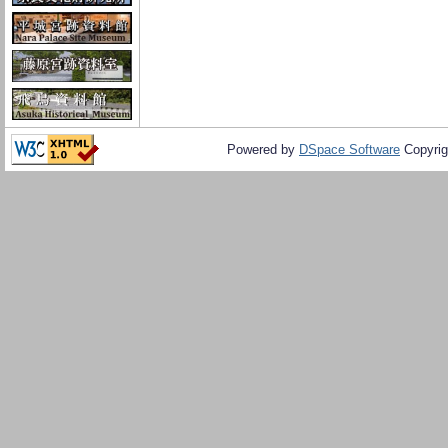
Powered by
DSpace Software
Copyrig