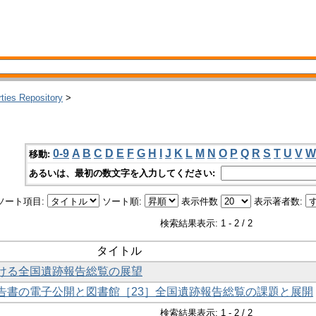
rties Repository
>
0-9
A
B
C
D
E
F
G
H
I
J
K
L
M
N
O
P
Q
R
S
T
U
V
W
移動:
あるいは、最初の数文字を入力してください:
ソート項目:
ソート順:
表示件数
表示著者数:
検索結果表示: 1 - 2 / 2
タイトル
おける全国遺跡報告総覧の展望
財報告書の電子公開と図書館［23］全国遺跡報告総覧の課題と展開
検索結果表示: 1 - 2 / 2