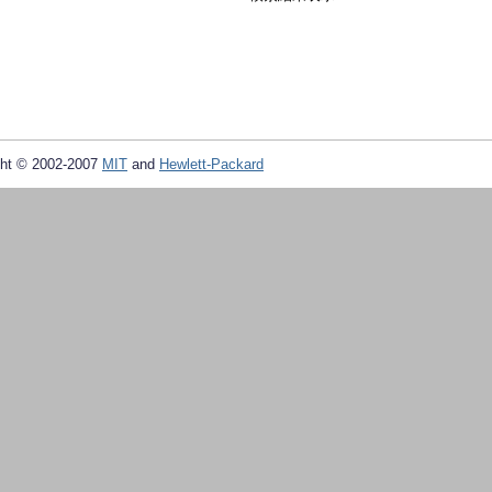
ht © 2002-2007
MIT
and
Hewlett-Packard