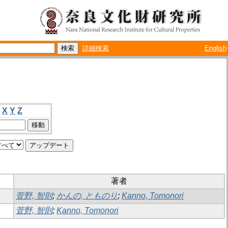
詳細検索
English
X
Y
Z
著者
菅野, 智則
;
かんの, とものり
;
Kanno, Tomonori
菅野, 智則
;
Kanno, Tomonori