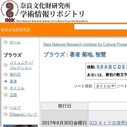
奈良文化財研究所
ホーム
Nara National Research Institute for Cultural Prope
ブラウズ : 著者 菊地, 智慧
ブラウズ
コミュニティ/
0-9
A
B
C
D
E
移動:
コレクション
発行日
あるいは、最初の数文字
著者
ソート項目:
ソート
タイトル
主題
発行日
ヘルプ
DSpaceについて
2017年6月30日金曜日
013 キトラ古墳