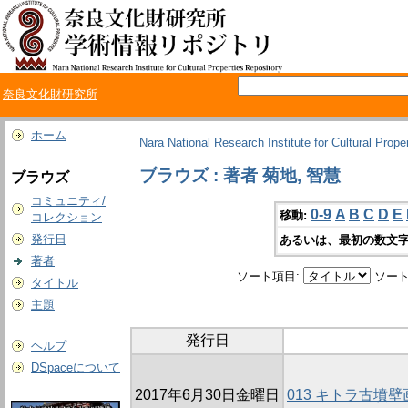
奈良文化財研究所
ホーム
Nara National Research Institute for Cultural Prope
ブラウズ : 著者 菊地, 智慧
ブラウズ
コミュニティ/
0-9
A
B
C
D
E
移動:
コレクション
発行日
あるいは、最初の数文字
著者
ソート項目:
ソート
タイトル
主題
発行日
ヘルプ
DSpaceについて
2017年6月30日金曜日
013 キトラ古墳