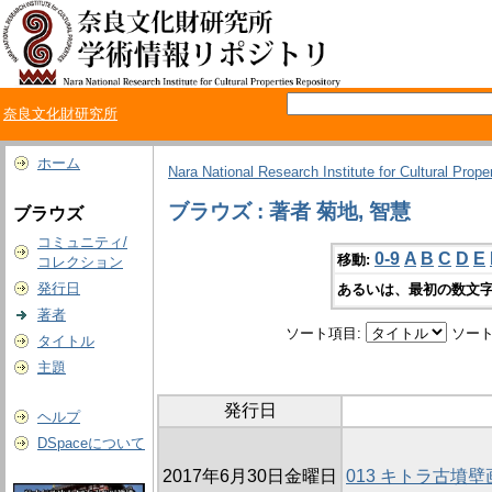
奈良文化財研究所
ホーム
Nara National Research Institute for Cultural Prope
ブラウズ : 著者 菊地, 智慧
ブラウズ
コミュニティ/
0-9
A
B
C
D
E
移動:
コレクション
発行日
あるいは、最初の数文字
著者
ソート項目:
ソート
タイトル
主題
発行日
ヘルプ
DSpaceについて
2017年6月30日金曜日
013 キトラ古墳