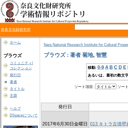
奈良文化財研究所
ホーム
Nara National Research Institute for Cultural Prope
ブラウズ : 著者 菊地, 智慧
ブラウズ
コミュニティ/
0-9
A
B
C
D
E
移動:
コレクション
発行日
あるいは、最初の数文字
著者
ソート項目:
ソート
タイトル
主題
発行日
ヘルプ
DSpaceについて
2017年6月30日金曜日
013 キトラ古墳