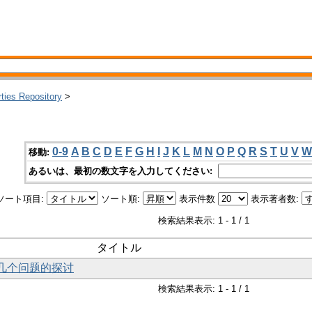
rties Repository
>
0-9
A
B
C
D
E
F
G
H
I
J
K
L
M
N
O
P
Q
R
S
T
U
V
W
移動:
あるいは、最初の数文字を入力してください:
ソート項目:
ソート順:
表示件数
表示著者数:
検索結果表示: 1 - 1 / 1
タイトル
的几个问题的探讨
検索結果表示: 1 - 1 / 1