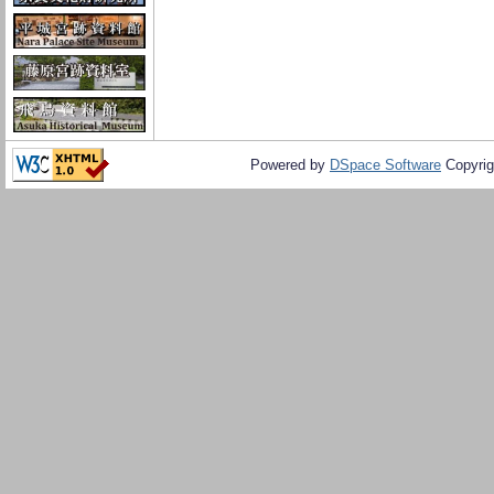
Powered by
DSpace Software
Copyrig