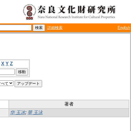
詳細検索
English
X
Y
Z
著者
华 玉冰
;
華 玉泳