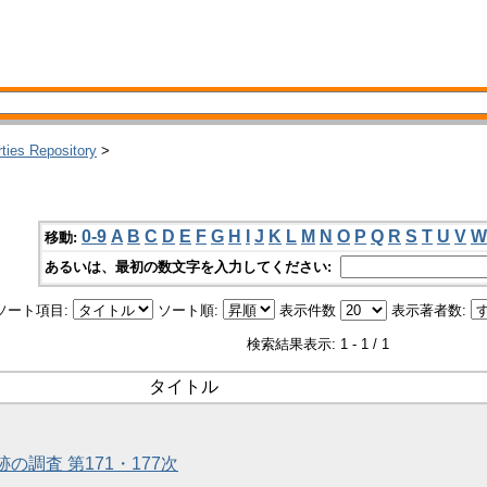
rties Repository
>
0-9
A
B
C
D
E
F
G
H
I
J
K
L
M
N
O
P
Q
R
S
T
U
V
W
移動:
あるいは、最初の数文字を入力してください:
ソート項目:
ソート順:
表示件数
表示著者数:
検索結果表示: 1 - 1 / 1
タイトル
跡の調査 第171・177次