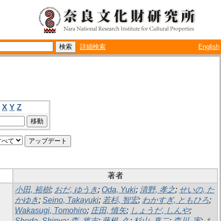
詳細検索
English
X
Y
Z
著者
小田, 裕樹
;
おだ, ゆうき
;
Oda, Yuki
;
清野, 孝之
;
せいの, た
かゆき
;
Seino, Takayuki
;
若杉, 智宏
;
わかすぎ, ともひろ
;
Wakasugi, Tomohiro
;
庄田, 慎矢
;
しょうだ, しんや
;
Shoda, Shinya
;
森, 将志
;
藤根, 久
;
杉山, 真二
;
森川, 実
;
も