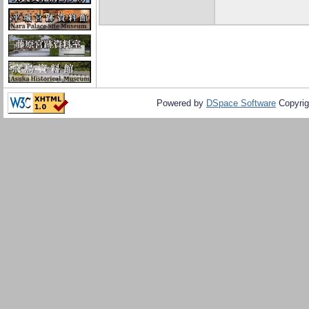
Powered by
DSpace Software
Copyrig