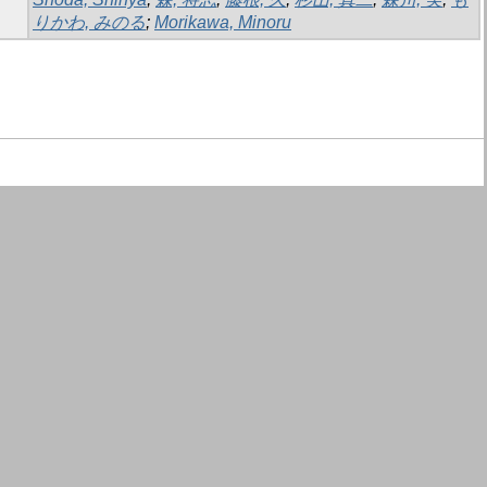
りかわ, みのる
;
Morikawa, Minoru