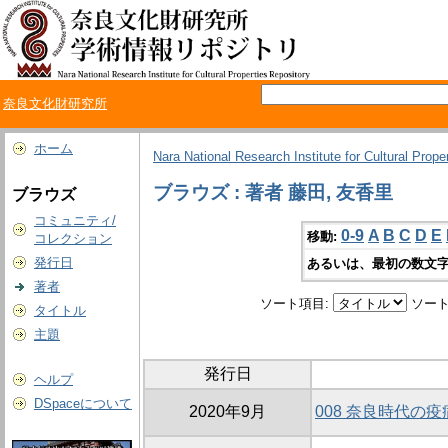
奈良文化財研究所
ホーム
Nara National Research Institute for Cultural Prope
ブラウズ : 著者 藤田, 友香里
ブラウズ
コミュニティ/
0-9
A
B
C
D
E
移動:
コレクション
発行日
あるいは、最初の数文字
著者
ソート項目:
ソート
タイトル
主題
発行日
ヘルプ
DSpaceについて
2020年9月
008 奈良時代の