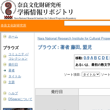
奈良文化財研究所
ホーム
Nara National Research Institute for Cultural Prope
ブラウズ : 著者 藤田, 盟児
ブラウズ
コミュニティ/
0-9
A
B
C
D
E
移動:
コレクション
発行日
あるいは、最初の数文字
著者
ソート項目:
ソート
タイトル
主題
発行日
ヘルプ
DSpaceについて