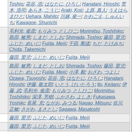
Toshio
;
花谷, 浩
;
はなたに, ひろし
;
Hanatani, Hiroshi
;
荒
木, 浩司
;
あらき, こうじ
;
Araki, Koji
;
上原, 真人
;
うえはら,
まひと
;
Uehara, Mahito
;
川越, 俊一
;
かわごえ, しゅんい
ち
;
Kawagoe, Shunichi
毛利光, 俊彦
;
もりみつ, としひこ
;
Morimitsu, Toshihiko
;
島田, 敏男
;
しまだ, としお
;
Shimada, Toshio
;
藤田, 盟児
;
ふじた, めいじ
;
Fujita, Meiji
;
千田, 剛道
;
ちだ, たけみち
;
Chida, Takemichi
藤田, 盟児
;
ふじた, めいじ
;
Fujita, Meiji
島田, 敏男
;
しまだ, としお
;
Shimada, Toshio
;
藤田, 盟児
;
ふじた, めいじ
;
Fujita, Meiji
;
小澤, 毅
;
おざわ, つよし
;
Ozawa, Tsuyoshi
;
花谷, 浩
;
はなたに, ひろし
;
Hanatani,
Hiroshi
;
伊藤, 敬太郎
;
いとう, けいたろう
;
Ito, Keitaro
;
伊
藤, 武
;
毛利光, 俊彦
;
もりみつ, としひこ
;
Morimitsu,
Toshihiko
;
深澤, 芳樹
;
ふかさわ, よしき
;
Fukasawa,
Yoshiki
;
長尾, 充
;
ながお, みつる
;
Nagao, Mitsuru
;
佐川,
正敏
;
さがわ, まさとし
;
Sagawa, Masatoshi
藤田, 盟児
;
ふじた, めいじ
;
Fujita, Meiji
藤田, 盟児
;
ふじた, めいじ
;
Fujita, Meiji