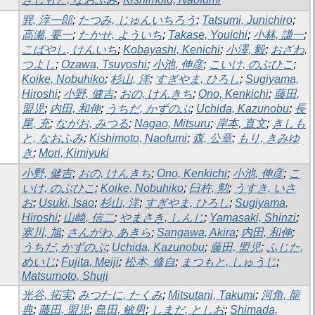
巽, 淳一郎
;
たつみ, じゅんいちろう
;
Tatsumi, Junichiro
;
高瀬, 要一
;
たかせ, よういち
;
Takase, Youichi
;
小林, 謙一
;
こばやし, けんいち
;
Kobayashi, Kenichi
;
小澤, 毅
;
おざわ,
つよし
;
Ozawa, Tsuyoshi
;
小池, 伸彦
;
こいけ, のぶひこ
;
Koike, Nobuhiko
;
杉山, 洋
;
すぎやま, ひろし
;
Sugiyama,
Hiroshi
;
小野, 健吉
;
おの, けんきち
;
Ono, Kenkichi
;
藤田,
盟児
;
内田, 和伸
;
うちだ, かずのぶ
;
Uchida, Kazunobu
;
長
尾, 充
;
ながお, みつる
;
Nagao, Mitsuru
;
岸本, 直文
;
きしも
と, なおふみ
;
Kishimoto, Naofumi
;
森, 公章
;
もり, きみゆ
き
;
Mori, Kimiyuki
小野, 健吉
;
おの, けんきち
;
Ono, Kenkichi
;
小池, 伸彦
;
こ
いけ, のぶひこ
;
Koike, Nobuhiko
;
臼杵, 勲
;
うすき, いさ
お
;
Usuki, Isao
;
杉山, 洋
;
すぎやま, ひろし
;
Sugiyama,
Hiroshi
;
山崎, 信二
;
やまさき, しんじ
;
Yamasaki, Shinzi
;
寒川, 旭
;
さんがわ, あきら
;
Sangawa, Akira
;
内田, 和伸
;
うちだ, かずのぶ
;
Uchida, Kazunobu
;
藤田, 盟児
;
ふじた,
めいじ
;
Fujita, Meiji
;
松本, 修自
;
まつもと, しゅうじ
;
Matsumoto, Shuji
光谷, 拓実
;
みつたに, たくみ
;
Mitsutani, Takumi
;
河角, 龍
典
;
藤田, 盟児
;
島田, 敏男
;
しまだ, としお
;
Shimada,