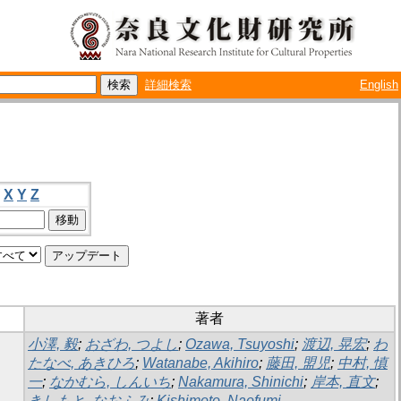
詳細検索
English
X
Y
Z
著者
小澤, 毅
;
おざわ, つよし
;
Ozawa, Tsuyoshi
;
渡辺, 晃宏
;
わ
たなべ, あきひろ
;
Watanabe, Akihiro
;
藤田, 盟児
;
中村, 慎
一
;
なかむら, しんいち
;
Nakamura, Shinichi
;
岸本, 直文
;
きしもと, なおふみ
;
Kishimoto, Naofumi