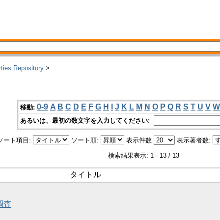
rties Repository
>
0-9
A
B
C
D
E
F
G
H
I
J
K
L
M
N
O
P
Q
R
S
T
U
V
W
移動:
あるいは、最初の数文字を入力してください:
ソート項目:
ソート順:
表示件数
表示著者数:
検索結果表示: 1 - 13 / 13
タイトル
調査