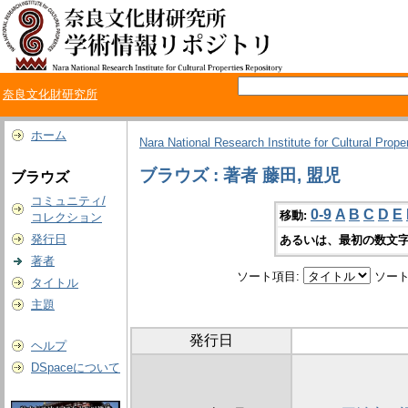
奈良文化財研究所
ホーム
Nara National Research Institute for Cultural Prope
ブラウズ : 著者 藤田, 盟児
ブラウズ
コミュニティ/
0-9
A
B
C
D
E
移動:
コレクション
発行日
あるいは、最初の数文字
著者
ソート項目:
ソート
タイトル
主題
発行日
ヘルプ
DSpaceについて