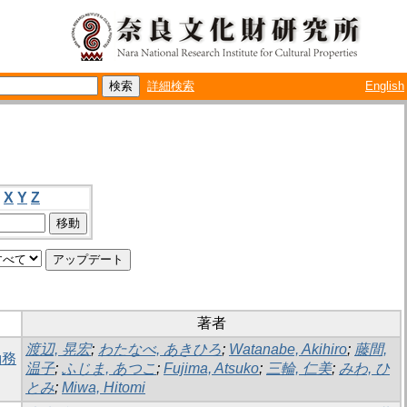
詳細検索
English
X
Y
Z
著者
渡辺, 晃宏
;
わたなべ, あきひろ
;
Watanabe, Akihiro
;
藤間,
勤務
温子
;
ふじま, あつこ
;
Fujima, Atsuko
;
三輪, 仁美
;
みわ, ひ
とみ
;
Miwa, Hitomi