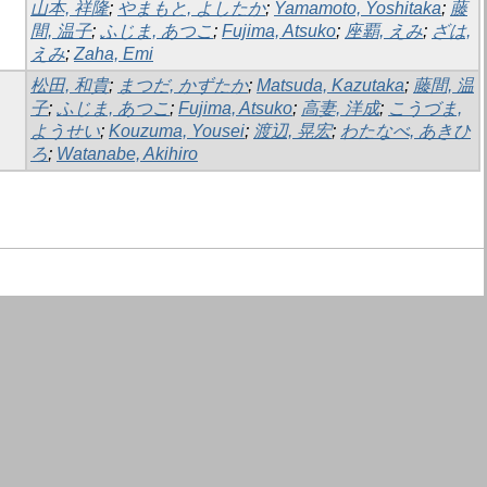
山本, 祥隆
;
やまもと, よしたか
;
Yamamoto, Yoshitaka
;
藤
間, 温子
;
ふじま, あつこ
;
Fujima, Atsuko
;
座覇, えみ
;
ざは,
えみ
;
Zaha, Emi
松田, 和貴
;
まつだ, かずたか
;
Matsuda, Kazutaka
;
藤間, 温
子
;
ふじま, あつこ
;
Fujima, Atsuko
;
高妻, 洋成
;
こうづま,
ようせい
;
Kouzuma, Yousei
;
渡辺, 晃宏
;
わたなべ, あきひ
ろ
;
Watanabe, Akihiro