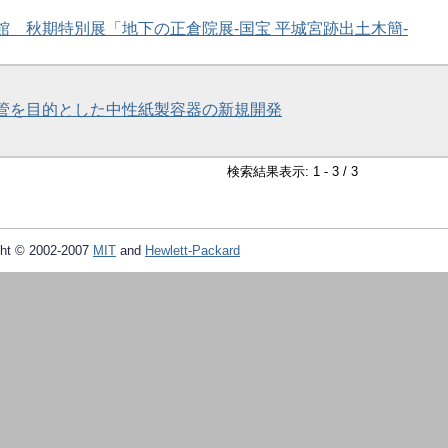
料館 秋期特別展「地下の正倉院展-国宝 平城宮跡出土木簡-
の保管を目的とした中性紙製容器の新規開発
検索結果表示: 1 - 3 / 3
ht © 2002-2007
MIT
and
Hewlett-Packard