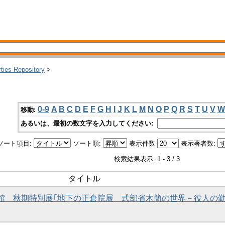
rties Repository
>
0-9
A
B
C
D
E
F
G
H
I
J
K
L
M
N
O
P
Q
R
S
T
U
V
W
移動:
あるいは、最初の数文字を入力してください:
ソート項目:
ソート順:
表示件数
表示著者数:
検索結果表示: 1 - 3 / 3
タイトル
資料館 秋期特別展｢地下の正倉院展 式部省木簡の世界－役人の