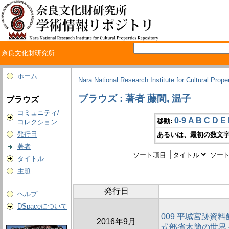
奈良文化財研究所
ホーム
Nara National Research Institute for Cultural Prope
ブラウズ : 著者 藤間, 温子
ブラウズ
コミュニティ/
0-9
A
B
C
D
E
移動:
コレクション
発行日
あるいは、最初の数文字
著者
ソート項目:
ソート
タイトル
主題
発行日
ヘルプ
DSpaceについて
009 平城宮跡
2016年9月
式部省木簡の世界