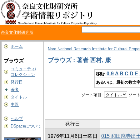
奈良文化財研究所
ホーム
Nara National Research Institute for Cultural Prope
ブラウズ : 著者 西村, 康
ブラウズ
コミュニティ/
0-9
A
B
C
D
E
移動:
コレクション
発行日
あるいは、最初の数文字
著者
ソート項目:
ソート
タイトル
主題
ヘルプ
発行日
DSpaceについて
1976年11月6日土曜日
015 和田廃寺