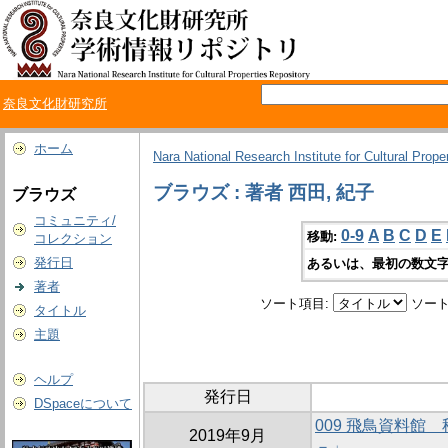
奈良文化財研究所
ホーム
Nara National Research Institute for Cultural Prope
ブラウズ : 著者 西田, 紀子
ブラウズ
コミュニティ/
0-9
A
B
C
D
E
移動:
コレクション
発行日
あるいは、最初の数文字
著者
ソート項目:
ソート
タイトル
主題
ヘルプ
発行日
DSpaceについて
009 飛鳥資料館
2019年9月
－」