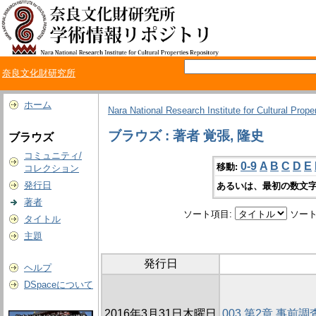
奈良文化財研究所
ホーム
Nara National Research Institute for Cultural Prope
ブラウズ : 著者 覚張, 隆史
ブラウズ
コミュニティ/
0-9
A
B
C
D
E
移動:
コレクション
発行日
あるいは、最初の数文字
著者
ソート項目:
ソート
タイトル
主題
発行日
ヘルプ
DSpaceについて
2016年3月31日木曜日
003 第2章 事前調