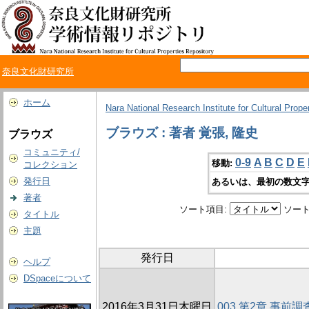
奈良文化財研究所
ホーム
Nara National Research Institute for Cultural Prope
ブラウズ : 著者 覚張, 隆史
ブラウズ
コミュニティ/
0-9
A
B
C
D
E
移動:
コレクション
発行日
あるいは、最初の数文字
著者
ソート項目:
ソート
タイトル
主題
発行日
ヘルプ
DSpaceについて
2016年3月31日木曜日
003 第2章 事前調