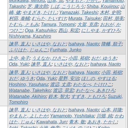
Morikawa, Minoru
;
山本, 崇
;
やまもと, たかし
;
Yamamoto,
Takashi
;
芝, 康次郎
;
しば, こうじろう
;
Shiba, Koujirou
;
山
崎, 健
;
やまざき, たけし
;
Yamazaki, Takeshi
;
木村, 史明
;
村田, 泰輔
;
むらた, たいすけ
;
Murata, Taisuke
;
田村, 朋美
;
たむら, ともみ
;
Tamura, Tomomi
;
大賀, 克彦
;
おおが, か
つひこ
;
Oga, Katsuhiko
;
西山, 和宏
;
にしやま, かずひろ
;
Nishiyama, Kazuhiro
諫早, 直人
;
いさはや, なおと
;
Isahaya, Naoto
;
降幡, 順子
;
ふりはた, じゅんこ
;
Furihata, Junko
上中, 央子
;
うえなか, ひさこ
;
小田, 裕樹
;
おだ, ゆうき
;
Oda, Yuki
;
諫早, 直人
;
いさはや, なおと
;
Isahaya, Naoto
諫早, 直人
;
いさはや, なおと
;
Isahaya, Naoto
;
小田, 裕樹
;
おだ, ゆうき
;
Oda, Yuki
;
星野, 安治
;
ほしの, やすはる
;
Hoshino, Yasuharu
;
渡辺, 丈彦
;
わたなべ, たけひこ
;
Watanabe, Takehiko
;
渡辺, 晃宏
;
わたなべ, あきひろ
;
Watanabe, Akihiro
;
鈴木, 智大
;
すずき, ともひろ
;
Suzuki,
Tomohiro
諫早, 直人
;
いさはや, なおと
;
Isahaya, Naoto
;
山本, 祥隆
;
やまもと, よしたか
;
Yamamoto, Yoshitaka
;
川畑, 純
;
かわ
はた, じゅん
;
Kawahata, Jun
;
青木, 敬
;
あおき, たかし
;
Aoki, Takashi
;
小池, 伸彦
;
こいけ, のぶひこ
;
Koike,