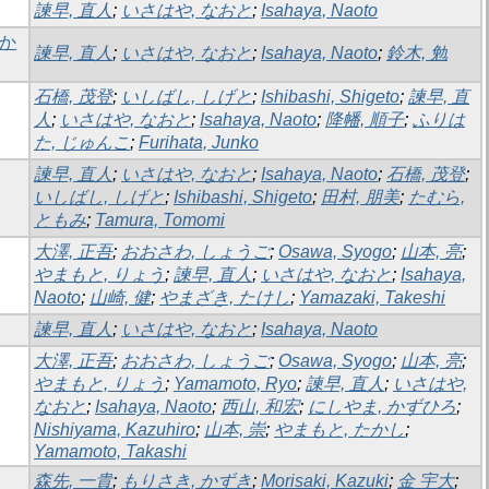
諫早, 直人
;
いさはや, なおと
;
Isahaya, Naoto
果か
諫早, 直人
;
いさはや, なおと
;
Isahaya, Naoto
;
鈴木, 勉
石橋, 茂登
;
いしばし, しげと
;
Ishibashi, Shigeto
;
諫早, 直
人
;
いさはや, なおと
;
Isahaya, Naoto
;
降幡, 順子
;
ふりは
た, じゅんこ
;
Furihata, Junko
諫早, 直人
;
いさはや, なおと
;
Isahaya, Naoto
;
石橋, 茂登
;
いしばし, しげと
;
Ishibashi, Shigeto
;
田村, 朋美
;
たむら,
ともみ
;
Tamura, Tomomi
大澤, 正吾
;
おおさわ, しょうご
;
Osawa, Syogo
;
山本, 亮
;
やまもと, りょう
;
諫早, 直人
;
いさはや, なおと
;
Isahaya,
Naoto
;
山崎, 健
;
やまざき, たけし
;
Yamazaki, Takeshi
諫早, 直人
;
いさはや, なおと
;
Isahaya, Naoto
大澤, 正吾
;
おおさわ, しょうご
;
Osawa, Syogo
;
山本, 亮
;
やまもと, りょう
;
Yamamoto, Ryo
;
諫早, 直人
;
いさはや,
なおと
;
Isahaya, Naoto
;
西山, 和宏
;
にしやま, かずひろ
;
Nishiyama, Kazuhiro
;
山本, 崇
;
やまもと, たかし
;
Yamamoto, Takashi
森先, 一貴
;
もりさき, かずき
;
Morisaki, Kazuki
;
金 宇大
;