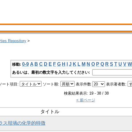
rties Repository
>
0-9
A
B
C
D
E
F
G
H
I
J
K
L
M
N
O
P
Q
R
S
T
U
V
W
移動:
あるいは、最初の数文字を入力してください:
ソート項目:
ソート順:
表示件数
表示著者数:
検索結果表示: 19 - 38 / 38
< 前ページ
タイトル
ガラス坩堝の化学的特徴