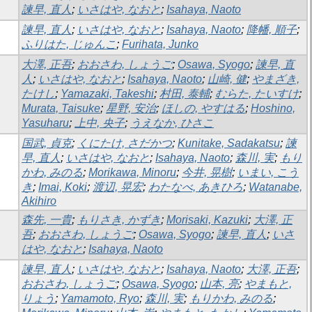
諫早, 直人
;
いさはや, なおと
;
Isahaya, Naoto
諫早, 直人
;
いさはや, なおと
;
Isahaya, Naoto
;
降幡, 順子
;
ふりはた, じゅんこ
;
Furihata, Junko
大澤, 正吾
;
おおさわ, しょうご
;
Osawa, Syogo
;
諫早, 直
人
;
いさはや, なおと
;
Isahaya, Naoto
;
山崎, 健
;
やまざき,
たけし
;
Yamazaki, Takeshi
;
村田, 泰輔
;
むらた, たいすけ
;
Murata, Taisuke
;
星野, 安治
;
ほしの, やすはる
;
Hoshino,
Yasuharu
;
上中, 央子
;
うえなか, ひさこ
国武, 貞克
;
くにたけ, さだかつ
;
Kunitake, Sadakatsu
;
諫
早, 直人
;
いさはや, なおと
;
Isahaya, Naoto
;
森川, 実
;
もり
かわ, みのる
;
Morikawa, Minoru
;
今井, 晃樹
;
いまい, こう
き
;
Imai, Koki
;
渡辺, 晃宏
;
わたなべ, あきひろ
;
Watanabe,
Akihiro
森先, 一貴
;
もりさき, かずき
;
Morisaki, Kazuki
;
大澤, 正
吾
;
おおさわ, しょうご
;
Osawa, Syogo
;
諫早, 直人
;
いさ
はや, なおと
;
Isahaya, Naoto
諫早, 直人
;
いさはや, なおと
;
Isahaya, Naoto
;
大澤, 正吾
;
おおさわ, しょうご
;
Osawa, Syogo
;
山本, 亮
;
やまもと,
りょう
;
Yamamoto, Ryo
;
森川, 実
;
もりかわ, みのる
;