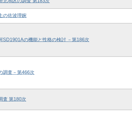
衙北地区の調査 第183次
出土の佐波理鋺
河SD1901Aの機能と性格の検討 －第186次
の調査－第466次
調査 第180次