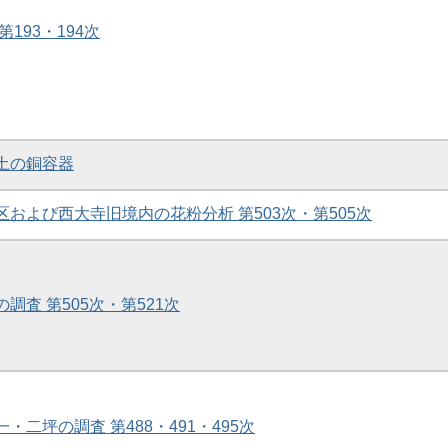
第193・194次
出土の銅容器
地区および西大寺旧境内の花粉分析 第503次・第505次
の調査 第505次・第521次
一・二坪の調査 第488・491・495次