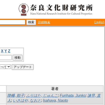
詳細検索
English
X
Y
Z
著者
降幡, 順子
;
ふりはた, じゅんこ
;
Furihata, Junko
;
諫早, 直
人
;
いさはや, なおと
;
Isahaya, Naoto