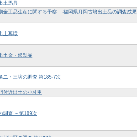
礎出土馬具
の初期金工品生産に関する予察 -福岡県月岡古墳出土品の調査成
礎出土耳環
礎出土金・銀製品
条二・三坊の調査 第185-7次
養門付近出土の小札甲
の調査 －第189次