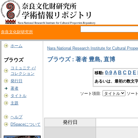
奈良文化財研究所
ホーム
Nara National Research Institute for Cultural Prope
ブラウズ : 著者 豊島, 直博
ブラウズ
コミュニティ/
0-9
A
B
C
D
E
移動:
コレクション
発行日
あるいは、最初の数文字
著者
ソート項目:
ソート
タイトル
主題
ヘルプ
発行日
DSpaceについて