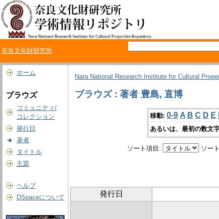
奈良文化財研究所
ホーム
Nara National Research Institute for Cultural Prope
ブラウズ : 著者 豊島, 直博
ブラウズ
コミュニティ/
0-9
A
B
C
D
E
移動:
コレクション
発行日
あるいは、最初の数文字
著者
ソート項目:
ソート
タイトル
主題
ヘルプ
発行日
DSpaceについて