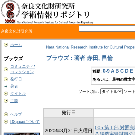
奈良文化財研究所
ホーム
Nara National Research Institute for Cultural Prope
ブラウズ : 著者 赤田, 昌倫
ブラウズ
コミュニティ/
0-9
A
B
C
D
E
移動:
コレクション
発行日
あるいは、最初の数文字
著者
ソート項目:
ソート
タイトル
主題
発行日
ヘルプ
DSpaceについて
005 第Ⅰ部 対照
2020年3月31日火曜日
る鋳造実験試料の