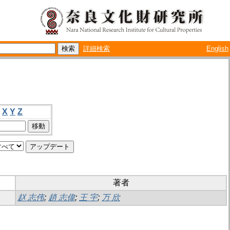
詳細検索
English
X
Y
Z
著者
赵 志伟
;
趙 志偉
;
王 宇
;
万 欣