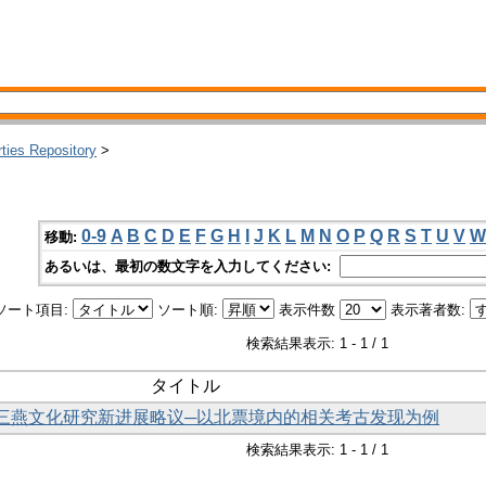
rties Repository
>
0-9
A
B
C
D
E
F
G
H
I
J
K
L
M
N
O
P
Q
R
S
T
U
V
W
移動:
あるいは、最初の数文字を入力してください:
ソート項目:
ソート順:
表示件数
表示著者数:
検索結果表示: 1 - 1 / 1
タイトル
获：三燕文化研究新进展略议─以北票境内的相关考古发现为例
検索結果表示: 1 - 1 / 1