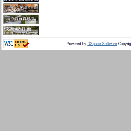
Powered by
DSpace Software
Copyrig