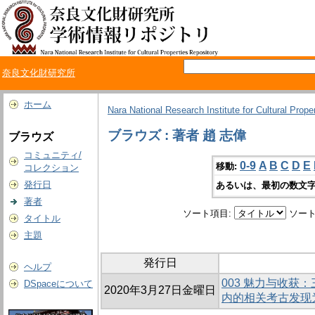
奈良文化財研究所
ホーム
Nara National Research Institute for Cultural Prope
ブラウズ : 著者 趙 志偉
ブラウズ
コミュニティ/
0-9
A
B
C
D
E
移動:
コレクション
発行日
あるいは、最初の数文字
著者
ソート項目:
ソート
タイトル
主題
発行日
ヘルプ
003 魅力与收获
DSpaceについて
2020年3月27日金曜日
内的相关考古发现