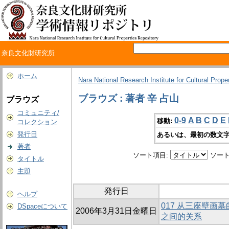
奈良文化財研究所
ホーム
Nara National Research Institute for Cultural Prope
ブラウズ : 著者 辛 占山
ブラウズ
コミュニティ/
0-9
A
B
C
D
E
移動:
コレクション
発行日
あるいは、最初の数文字
著者
ソート項目:
ソート
タイトル
主題
発行日
ヘルプ
017 从三座壁画
DSpaceについて
2006年3月31日金曜日
之间的关系