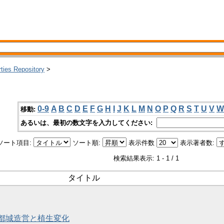
rties Repository
>
0-9
A
B
C
D
E
F
G
H
I
J
K
L
M
N
O
P
Q
R
S
T
U
V
W
移動:
あるいは、最初の数文字を入力してください:
ソート項目:
ソート順:
表示件数
表示著者数:
検索結果表示: 1 - 1 / 1
タイトル
都城造営と植生変化