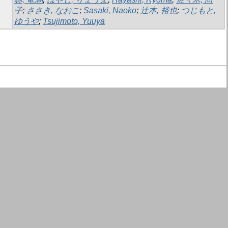
子
;
ささき, なおこ
;
Sasaki, Naoko
;
辻本, 裕也
;
つじもと,
ゆうや
;
Tsujimoto, Yuuya