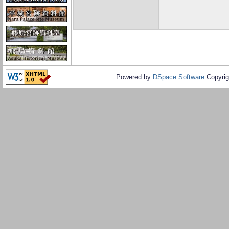
Powered by
DSpace Software
Copyrig