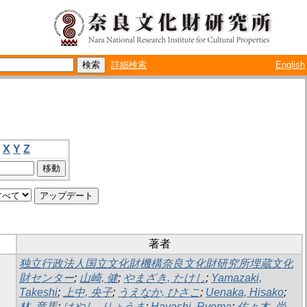
詳細検索
English
X
Y
Z
著者
独立行政法人国立文化財機構奈良文化財研究所埋蔵文化
財センター
;
山崎, 健
;
やまざき, たけし
;
Yamazaki,
Takeshi
;
上中, 央子
;
うえなか, ひさこ
;
Uenaka, Hisako
;
林, 竜馬
;
はやし, りょうま
;
Hayashi, Ryoma
;
佐々木, 尚