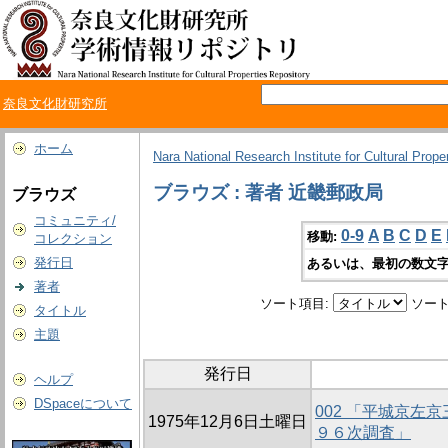
奈良文化財研究所
ホーム
Nara National Research Institute for Cultural Prope
ブラウズ : 著者 近畿郵政局
ブラウズ
コミュニティ/
0-9
A
B
C
D
E
移動:
コレクション
発行日
あるいは、最初の数文字
著者
ソート項目:
ソート
タイトル
主題
発行日
ヘルプ
DSpaceについて
002 「平城京左
1975年12月6日土曜日
９６次調査」