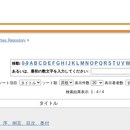
rties Repository
>
0-9
A
B
C
D
E
F
G
H
I
J
K
L
M
N
O
P
Q
R
S
T
U
V
W
移動:
あるいは、最初の数文字を入力してください:
ソート項目:
ソート順:
表示件数
表示著者数:
検索結果表示: 1 - 4 / 4
タイトル
紙、序、例言、目次、奥付