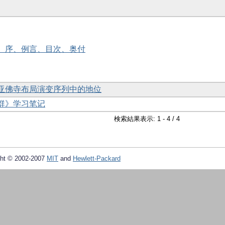
紙、序、例言、目次、奥付
东亚佛寺布局演变序列中的地位
墓群》学习笔记
検索結果表示: 1 - 4 / 4
ht © 2002-2007
MIT
and
Hewlett-Packard