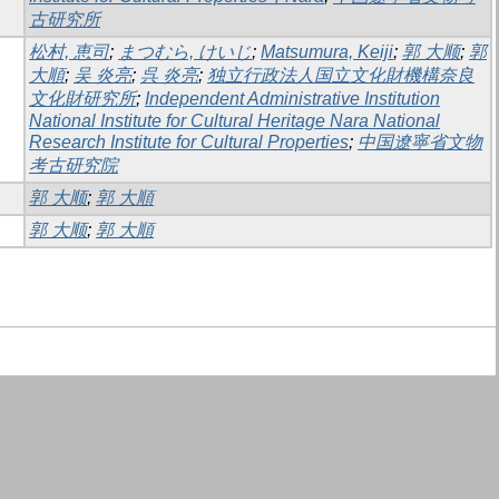
古研究所
松村, 恵司
;
まつむら, けいじ
;
Matsumura, Keiji
;
郭 大顺
;
郭
大順
;
吴 炎亮
;
呉 炎亮
;
独立行政法人国立文化財機構奈良
文化財研究所
;
Independent Administrative Institution
National Institute for Cultural Heritage Nara National
Research Institute for Cultural Properties
;
中国遼寧省文物
考古研究院
郭 大顺
;
郭 大順
郭 大顺
;
郭 大順