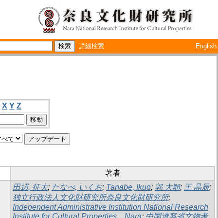
詳細検索
English
X
Y
Z
著者
田辺, 征夫
;
たなべ, いくお
;
Tanabe, Ikuo
;
郭 大順
;
王 晶辰
;
独立行政法人文化財研究所奈良文化財研究所
;
Independent Administrative Institution National Research
Institute for Cultural Properties，Nara
;
中国遼寧省文物考