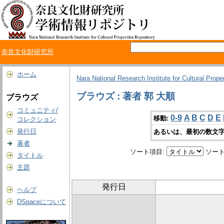
奈良文化財研究所
ホーム
Nara National Research Institute for Cultural Prope
ブラウズ : 著者 郭 大順
ブラウズ
コミュニティ/
0-9
A
B
C
D
E
移動:
コレクション
発行日
あるいは、最初の数文字
著者
ソート項目:
ソート
タイトル
主題
発行日
ヘルプ
DSpaceについて