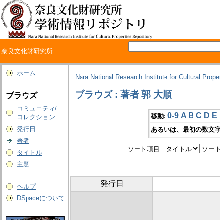
奈良文化財研究所
ホーム
Nara National Research Institute for Cultural Prope
ブラウズ : 著者 郭 大順
ブラウズ
コミュニティ/
0-9
A
B
C
D
E
移動:
コレクション
発行日
あるいは、最初の数文字
著者
ソート項目:
ソート
タイトル
主題
発行日
ヘルプ
DSpaceについて