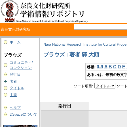
奈良文化財研究所
ホーム
Nara National Research Institute for Cultural Prope
ブラウズ : 著者 郭 大順
ブラウズ
コミュニティ/
0-9
A
B
C
D
E
移動:
コレクション
発行日
あるいは、最初の数文字
著者
ソート項目:
ソート
タイトル
主題
発行日
ヘルプ
DSpaceについて