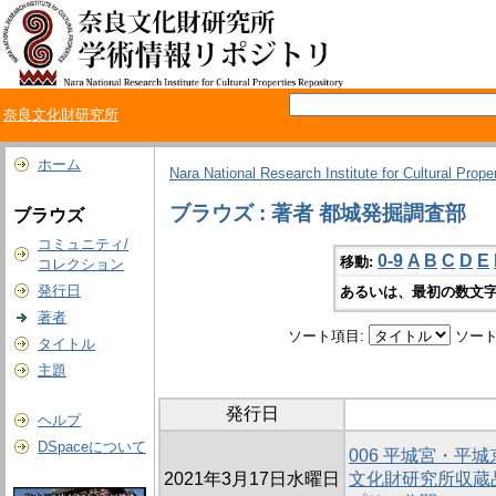
奈良文化財研究所
ホーム
Nara National Research Institute for Cultural Prope
ブラウズ : 著者 都城発掘調査部
ブラウズ
コミュニティ/
0-9
A
B
C
D
E
移動:
コレクション
発行日
あるいは、最初の数文字
著者
ソート項目:
ソート
タイトル
主題
発行日
ヘルプ
DSpaceについて
006 平城宮・平
2021年3月17日水曜日
文化財研究所収蔵