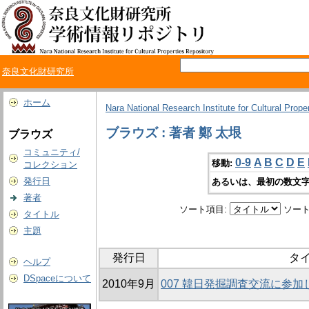
奈良文化財研究所
ホーム
Nara National Research Institute for Cultural Prope
ブラウズ : 著者 鄭 太垠
ブラウズ
コミュニティ/
0-9
A
B
C
D
E
移動:
コレクション
発行日
あるいは、最初の数文字
著者
ソート項目:
ソート
タイトル
主題
発行日
タ
ヘルプ
DSpaceについて
2010年9月
007 韓日発掘調査交流に参加