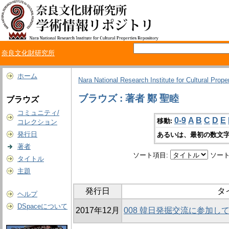
奈良文化財研究所
ホーム
Nara National Research Institute for Cultural Prope
ブラウズ : 著者 鄭 聖睦
ブラウズ
コミュニティ/
0-9
A
B
C
D
E
移動:
コレクション
発行日
あるいは、最初の数文字
著者
ソート項目:
ソート
タイトル
主題
発行日
タ
ヘルプ
DSpaceについて
2017年12月
008 韓日発掘交流に参加し